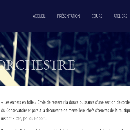
ACCUEIL
PRÉSENTATION
COURS
ATELIERS
ORCHESTRE
« Les Archets en folie » Envie de ressentir la douce puissance d’une section de cordes,
du Conservatoire et pars à la découverte de merveilleux chefs d’œuvres de la musique
instant Pirate, Jedi ou Hobbit…