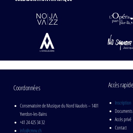
Accès rapid
Coordonnées
Inscription
Conservatoire de Musique du Nord Vaudois – 1401
Documents
Yverdon-les-Bains
Accès privé
+41 24 425 34 32
Contact
info@cmnv.ch