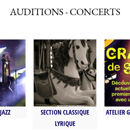
AUDITIONS - CONCERTS
Les Chevaux de
JAZZ
SECTION CLASSIQUE
ATELIER 
bois - Claude
LYRIQUE
Debussy