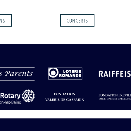
u 12
Aud
Florence
21
m
Renaut /
Christian
ONS
CONCERTS
Chamorel /
Aula Magna
2025