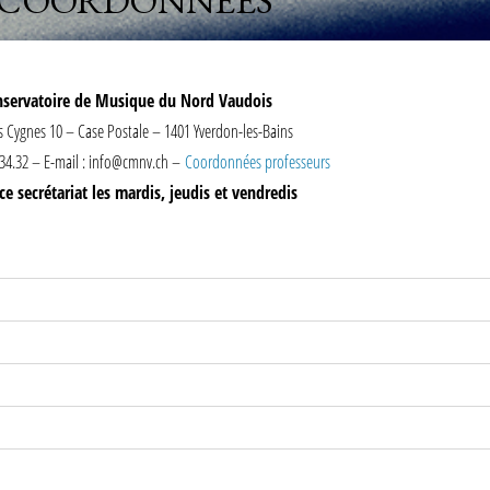
COORDONNÉES
nservatoire de Musique du Nord Vaudois
 Cygnes 10 – Case Postale – 1401 Yverdon-les-Bains
5.34.32 – E-mail : info@cmnv.ch –
Coordonnées professeurs
ce secrétariat les mardis, jeudis et vendredis