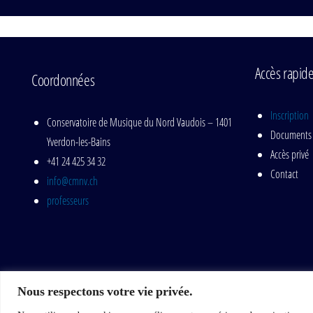
Accès rapid
Coordonnées
Inscription
Conservatoire de Musique du Nord Vaudois – 1401
Documents
Yverdon-les-Bains
Accès privé
+41 24 425 34 32
Contact
info@cmnv.ch
professeurs
Nous respectons votre vie privée.
© 2020 Conservatoire de Musique du Nord