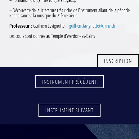
– Découverte de la littérature très riche de l’instrument allant de la période
Rennaisance à la musique du 21ème siècle.
Professeur :
Guilhem Lavignotte –
guilhem.lavignotte@cmnv.ch
Les cours sont donnés au Temple d’Yverdon-les-Bains
INSCRIPTION
INSTRUMENT PRÉCÉDENT
INSTRUMENT SUIVANT