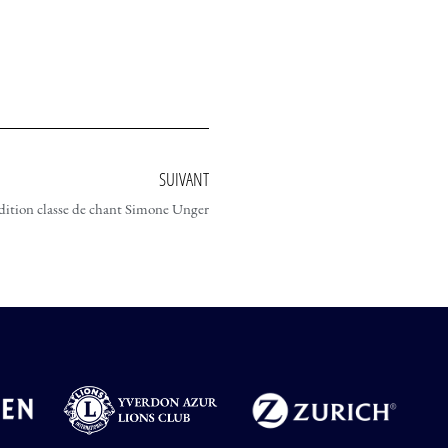
SUIVANT
ition classe de chant Simone Unger