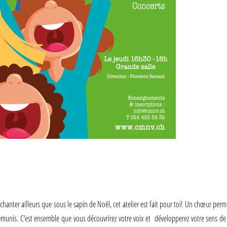
hanter ailleurs que sous le sapin de Noël, cet atelier est fait pour toi! Un chœur pe
unis. C’est ensemble que vous découvrirez votre voix et développerez votre sens de l’