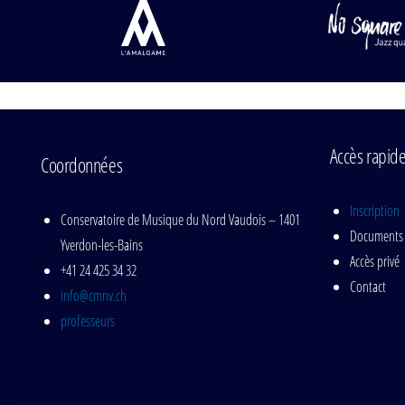
Accès rapid
Coordonnées
Inscription
Conservatoire de Musique du Nord Vaudois – 1401
Documents
Yverdon-les-Bains
Accès privé
+41 24 425 34 32
Contact
info@cmnv.ch
professeurs